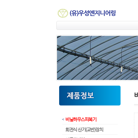
비닐하우스피복기
회전식 산기(교반)장치