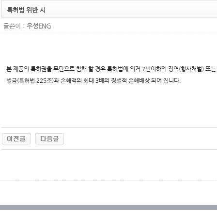
특허법 위반 시
글쓴이 :
우성ENG
본 제품의 특허권을 무단으로 침해 할 경우 특허법에 의거 7년이하의 징역(형사처벌) 또는
벌금(특허법 225조)과 손해액의 최대 3배의 징벌적 손해배상 되어 집니다.
무료야동