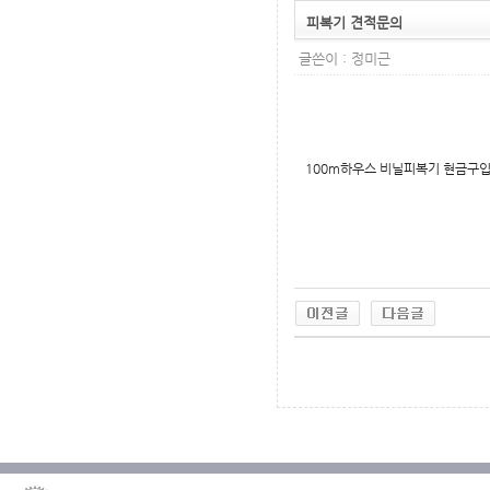
피복기 견적문의
글쓴이 :
정미근
100m하우스 비닐피복기 현금구
무료야동