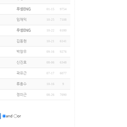
우성ENG
01-15
9754
임채익
10-25
7108
우성ENG
10-22
6180
김동현
10-21
6141
박창우
09-16
9276
신진호
08-06
6348
곽유근
07-17
6077
류흥수
10-16
9
정미근
08-26
7090
and
or