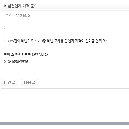
비닐견인기 가격 문의
글쓴이 :
우성ENG
>
>
> 80m길이 비닐하우스 2,3중 비닐 교체용 견인기 가격이 얼마쯤 할까요?
>
통화 후 진행하도록 하겠습니다..
010-4658-3536
무료야동