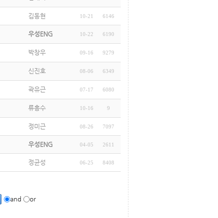
김동현
10-21
6146
우성ENG
10-22
6190
박창우
09-16
9279
신진호
08-06
6349
곽유근
07-17
6080
류흥수
10-16
9
정미근
08-26
7097
우성ENG
04-05
2611
정균성
06-25
8408
and
or