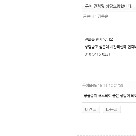
구매 견적및 상담요청합니다,
글쓴이 :
김종훈
전화를 받지 않네요..
상담받고 싶은데 시간되실때 연락
010-9416-0231
우성ENG
16-11-12 21:59
궁금증이 해소되어 좋은 상담이 되
무료야동